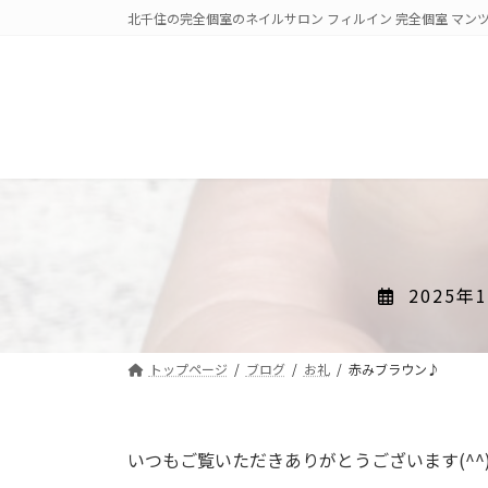
コ
ナ
北千住の完全個室のネイルサロン フィルイン 完全個室 マンツ
ン
ビ
テ
ゲ
ン
ー
ツ
シ
へ
ョ
ス
ン
キ
に
ッ
移
プ
動
2025年
トップページ
ブログ
お礼
赤みブラウン♪
いつもご覧いただきありがとうございます(^^