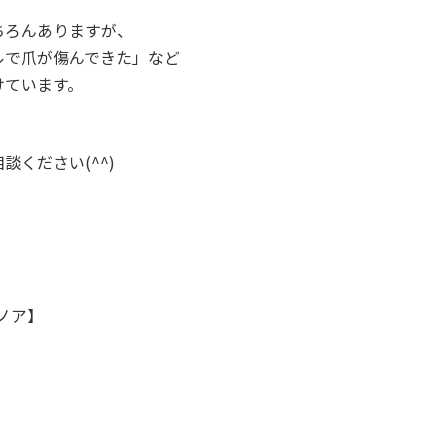
ちろんありますが、
ルで爪が傷んできた」など
けています。
ください(^^)
パノア】