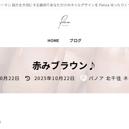
ーマン 自爪を大切にする施術であなただけのネイルデザインを Panoa ゆったり
HOME
ブログ
赤みブラウン♪
最
10月22日
2025年10月22日
パノア 北千住 
終
更
新
日
時
:
)