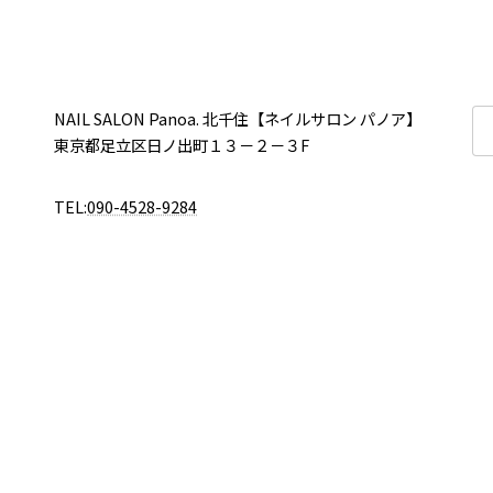
ジ
ジ
検
NAIL SALON Panoa. 北千住【ネイルサロン パノア】
索:
東京都足立区日ノ出町１３－２－３F
TEL:
090-4528-9284