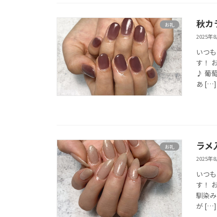
秋カ
お礼
2025年
いつも
す！ 
♪ 葡
あ […]
ラメ
お礼
2025年
いつも
す！ 
馴染み
が […]