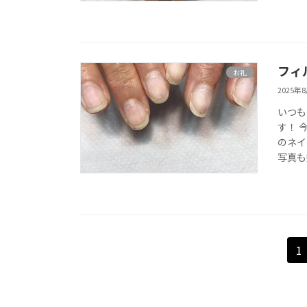
フィ
お礼
2025年
いつも
す！ 
のネイ
写真も
投
固
1
定
稿
ペ
の
ー