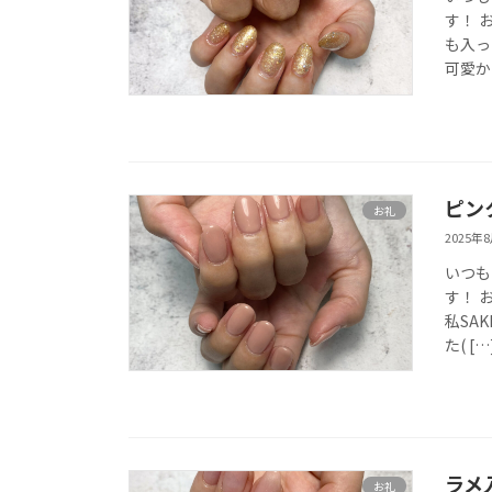
す！ 
も入っ
可愛か 
ピン
お礼
2025年
いつも
す！ 
私SA
た( […
ラメ
お礼