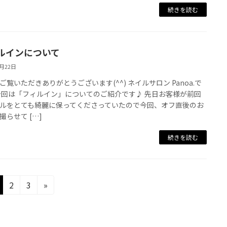
続きを読む
ルインについて
8月22日
ご覧いただきありがとうございます(^^) ネイルサロン Panoa.で
今回は「フィルイン」についてのご紹介です♪ 先日お客様が前回
ルをとても綺麗に保ってくださっていたので今回、オフ直後のお
撮らせて […]
続きを読む
固
固
2
3
»
定
定
ペ
ペ
ー
ー