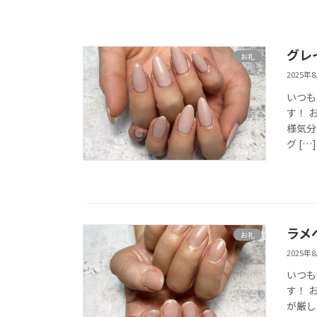
グレ
お礼
2025年
いつも
す！ 
様気分
グ […]
ラメ
お礼
2025年
いつも
す！ 
が厳し