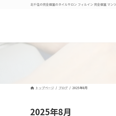
コ
ナ
北千住の完全個室のネイルサロン フィルイン 完全個室 マンツ
ン
ビ
テ
ゲ
ン
ー
ツ
シ
へ
ョ
ス
ン
キ
に
ッ
移
プ
動
トップページ
ブログ
2025年8月
2025年8月